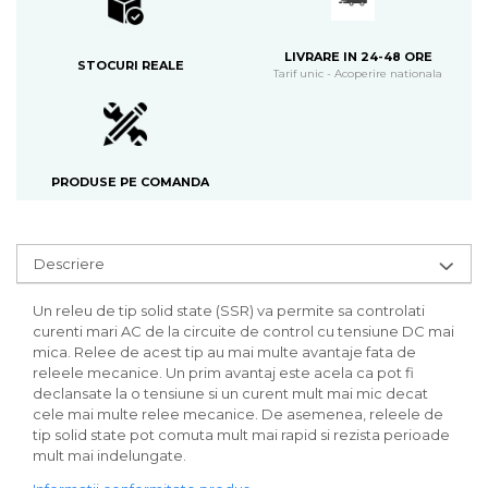
LIVRARE IN 24-48 ORE
STOCURI REALE
Tarif unic - Acoperire nationala
PRODUSE PE COMANDA
Descriere
Un releu de tip solid state (SSR) va permite sa controlati
curenti mari AC de la circuite de control cu tensiune DC mai
mica. Relee de acest tip au mai multe avantaje fata de
releele mecanice. Un prim avantaj este acela ca pot fi
declansate la o tensiune si un curent mult mai mic decat
cele mai multe relee mecanice. De asemenea, releele de
tip solid state pot comuta mult mai rapid si rezista perioade
mult mai indelungate.