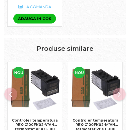
LA COMANDA
ADAUGA IN COS
Produse similare
NOU
NOU
Controler temperatura
Controler temperatura
REX-C100FK02-V*AN
REX-C100FK02-M*AN
termostat REX C-100
termostat REX C-100