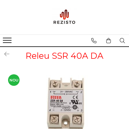
Rezistente cu profil special
Rezistenta siliconica
Rezistente aero convectie
Rezistente incalzitoare lichid
Releu SSR 40A DA
Rezistente panou solar
NOU