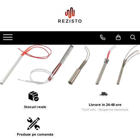
Rezistente cu profil special
Rezistenta siliconica
Rezistente aero convectie
Rezistente incalzitoare lichid
Rezistente panou solar
Livrare in 24-48 ore
Stocuri reale
Tarif unic - Acoperire nationala
Produse pe comanda