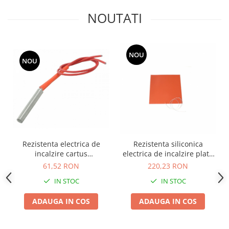
NOUTATI
NOU
NOU
Rezistenta electrica de
Rezistenta siliconica
incalzire cartus
electrica de incalzire plata
12mmx40mm 220V 150W
120x120mm 24V 100W
61,52 RON
220,23 RON
180°C
IN STOC
IN STOC
ADAUGA IN COS
ADAUGA IN COS