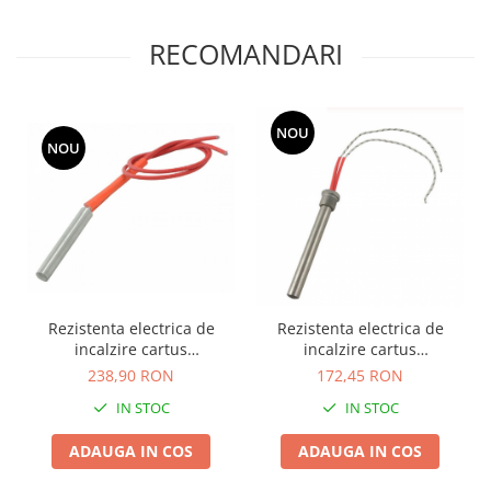
RECOMANDARI
NOU
NOU
Rezistenta electrica de
Rezistenta electrica de
incalzire cartus
incalzire cartus
16mmx240mm 220V 2000W
12mmx100mm 220V 300W
238,90 RON
172,45 RON
cu filet DN10
IN STOC
IN STOC
ADAUGA IN COS
ADAUGA IN COS