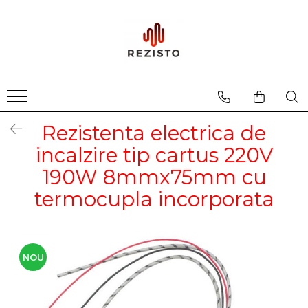
Rezistente cu profil special
Rezistenta siliconica
Rezistente aero convectie
Rezistente incalzitoare lichid
Rezistenta electrica de
Rezistente panou solar
incalzire tip cartus 220V
190W 8mmx75mm cu
termocupla incorporata
NOU