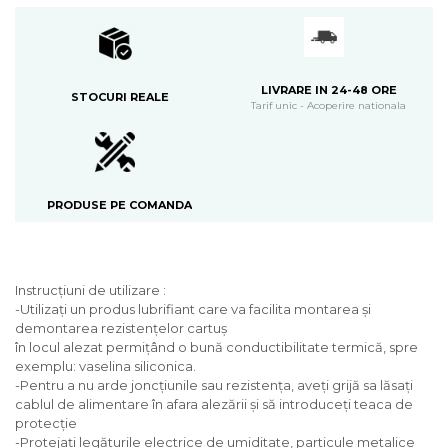
LIVRARE IN 24-48 ORE
STOCURI REALE
Tarif unic - Acoperire nationala
PRODUSE PE COMANDA
Instrucţiuni de utilizare :
-Utilizaţi un produs lubrifiant care va facilita montarea şi
demontarea rezistenţelor cartuş
în locul alezat permiţând o bună conductibilitate termică, spre
exemplu: vaselina siliconica.
-Pentru a nu arde joncţiunile sau rezistenţa, aveţi grijă sa lăsaţi
cablul de alimentare în afara alezării şi să introduceţi teaca de
protecţie
-Protejaţi legăturile electrice de umiditate, particule metalice