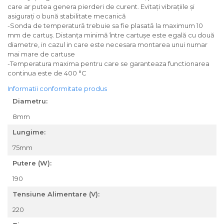
care ar putea genera pierderi de curent. Evitaţi vibraţiile şi
asiguraţi o bună stabilitate mecanică
-Sonda de temperatură trebuie sa fie plasată la maximum 10
mm de cartuş. Distanţa minimă între cartuşe este egală cu două
diametre, in cazul in care este necesara montarea unui numar
mai mare de cartuse
-Temperatura maxima pentru care se garanteaza functionarea
continua este de 400
°C
Informatii conformitate produs
Diametru:
8mm
Lungime:
75mm
Putere (W):
190
Tensiune Alimentare (V):
220