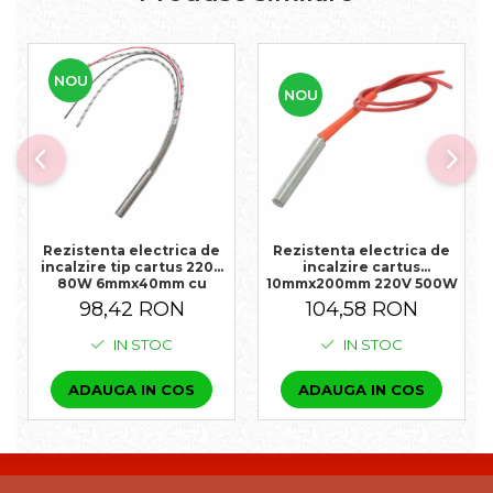
NOU
NOU
Rezistenta electrica de
Rezistenta electrica de
incalzire tip cartus 220V
incalzire cartus
80W 6mmx40mm cu
10mmx200mm 220V 500W
termocupla incorporata
98,42 RON
104,58 RON
IN STOC
IN STOC
ADAUGA IN COS
ADAUGA IN COS