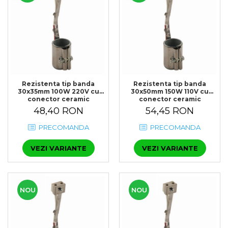
Rezistenta tip banda
Rezistenta tip banda
30x35mm 100W 220V cu
30x50mm 150W 110V cu
conector ceramic
conector ceramic
48,40 RON
54,45 RON
PRECOMANDA
PRECOMANDA
VEZI VARIANTE
VEZI VARIANTE
NOU
NOU