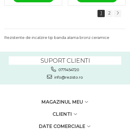
1
2
Rezistente de incalzire tip banda alama bronz ceramice
SUPORT CLIENTI
0771454720
info@rezisto.ro
MAGAZINUL MEU
CLIENTI
DATE COMERCIALE