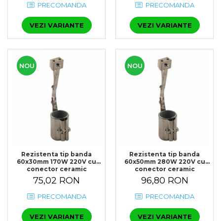
PRECOMANDA
PRECOMANDA
VEZI VARIANTE
VEZI VARIANTE
NOU
NOU
Rezistenta tip banda
Rezistenta tip banda
60x30mm 170W 220V cu
60x50mm 280W 220V cu
conector ceramic
conector ceramic
75,02 RON
96,80 RON
PRECOMANDA
PRECOMANDA
VEZI VARIANTE
VEZI VARIANTE