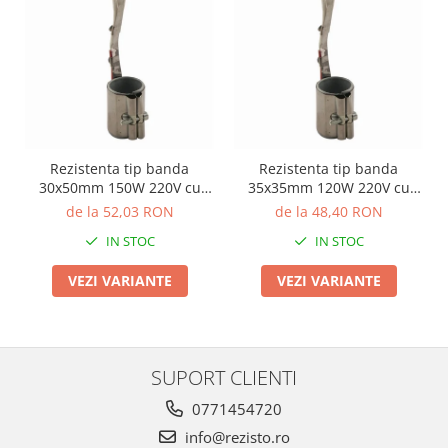
Rezistenta tip banda
Rezistenta tip banda
30x50mm 150W 220V cu
35x35mm 120W 220V cu
conector ceramic
conector ceramic
de la 52,03 RON
de la 48,40 RON
IN STOC
IN STOC
VEZI VARIANTE
VEZI VARIANTE
SUPORT CLIENTI
0771454720
info@rezisto.ro