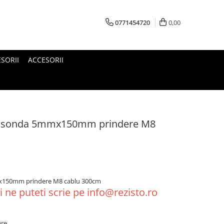
0771454720
0,00
SORII
ACCESORII
tip sonda 5mmx150mm prindere M8
mx150mm prindere M8 cablu 300cm
 ne puteti scrie pe info@rezisto.ro
are