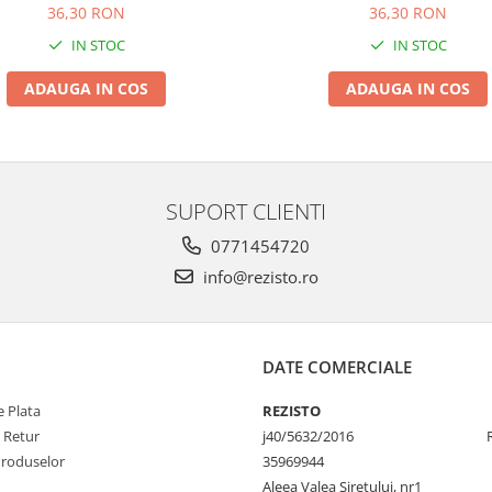
36,30 RON
36,30 RON
IN STOC
IN STOC
ADAUGA IN COS
ADAUGA IN COS
SUPORT CLIENTI
0771454720
info@rezisto.ro
DATE COMERCIALE
 Plata
REZISTO
e Retur
j40/5632/2016
Produselor
35969944
Aleea Valea Siretului, nr1