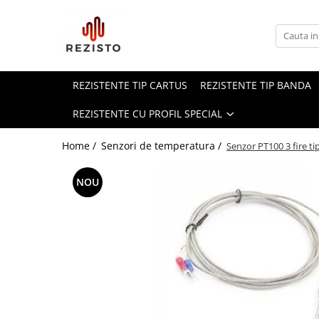
Rezistente cu profil special
Rezistenta siliconica
REZISTENTE TIP CARTUS
REZISTENTE TIP BANDA
Rezistente aero convectie
REZISTENTE CU PROFIL SPECIAL
Rezistente incalzitoare lichid
Rezistente panou solar
Home /
Senzori de temperatura /
Senzor PT100 3 fire
NOU