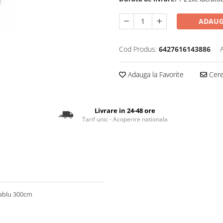
ADAUG
Cod Produs:
6427616143886
Adauga la Favorite
Cere 
Livrare in 24-48 ore
Tarif unic - Acoperire nationala
ablu 300cm