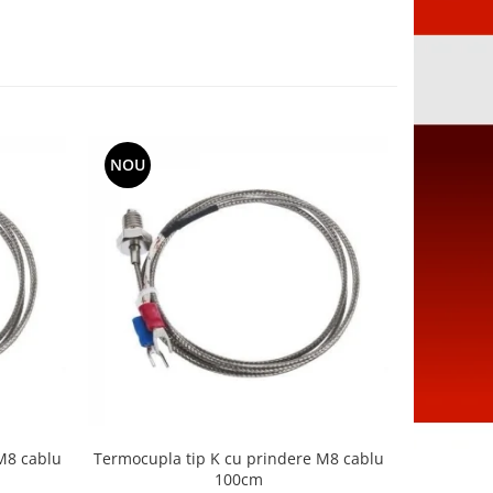
NOU
NOU
M8 cablu
Termocupla tip K cu prindere M8 cablu
Termocup
100cm
pri