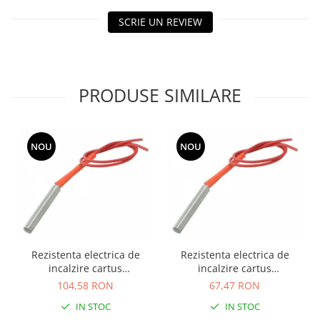
SCRIE UN REVIEW
PRODUSE SIMILARE
NOU
NOU
Rezistenta electrica de
Rezistenta electrica de
incalzire cartus
incalzire cartus
10mmx200mm 220V 500W
8mmx60mm 220V 120W
104,58 RON
67,47 RON
IN STOC
IN STOC