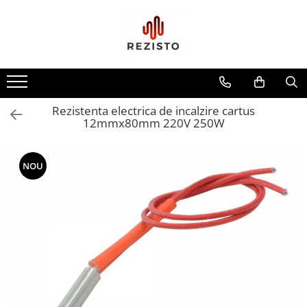
Rezistente cu profil special
Rezistenta siliconica
Rezistente aero convectie
Rezistenta electrica de incalzire cartus
Rezistente incalzitoare lichid
12mmx80mm 220V 250W
Rezistente panou solar
NOU