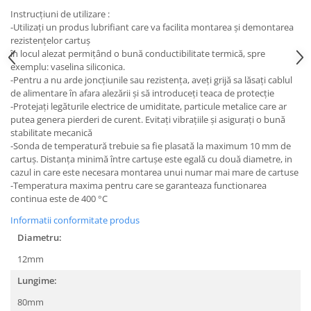
Instrucţiuni de utilizare :
-Utilizaţi un produs lubrifiant care va facilita montarea şi demontarea
rezistenţelor cartuş
în locul alezat permiţând o bună conductibilitate termică, spre
exemplu: vaselina siliconica.
-Pentru a nu arde joncţiunile sau rezistenţa, aveţi grijă sa lăsaţi cablul
de alimentare în afara alezării şi să introduceţi teaca de protecţie
-Protejaţi legăturile electrice de umiditate, particule metalice care ar
putea genera pierderi de curent. Evitaţi vibraţiile şi asiguraţi o bună
stabilitate mecanică
-Sonda de temperatură trebuie sa fie plasată la maximum 10 mm de
cartuş. Distanţa minimă între cartuşe este egală cu două diametre, in
cazul in care este necesara montarea unui numar mai mare de cartuse
-Temperatura maxima pentru care se garanteaza functionarea
continua este de 400
°C
Informatii conformitate produs
Diametru:
12mm
Lungime:
80mm