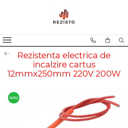
Rezistente cu profil special
Rezistenta siliconica
Rezistente aero convectie
Rezistente incalzitoare lichid
Rezistenta electrica de
Rezistente panou solar
incalzire cartus
12mmx250mm 220V 200W
NOU