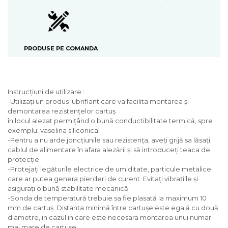
PRODUSE PE COMANDA
Instrucţiuni de utilizare :
-Utilizaţi un produs lubrifiant care va facilita montarea şi
demontarea rezistenţelor cartuş
în locul alezat permiţând o bună conductibilitate termică, spre
exemplu: vaselina siliconica.
-Pentru a nu arde joncţiunile sau rezistenţa, aveţi grijă sa lăsaţi
cablul de alimentare în afara alezării şi să introduceţi teaca de
protecţie
-Protejaţi legăturile electrice de umiditate, particule metalice
care ar putea genera pierderi de curent. Evitaţi vibraţiile şi
asiguraţi o bună stabilitate mecanică
-Sonda de temperatură trebuie sa fie plasată la maximum 10
mm de cartuş. Distanţa minimă între cartuşe este egală cu două
diametre, in cazul in care este necesara montarea unui numar
mai mare de cartuse