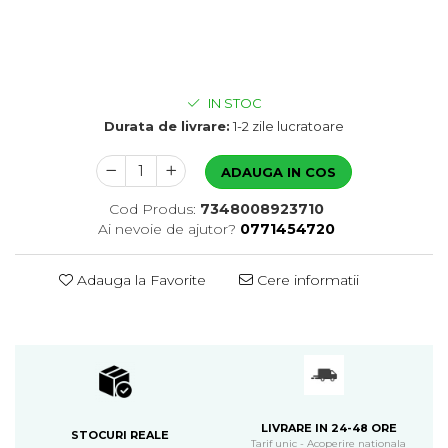
IN STOC
Durata de livrare:
1-2 zile lucratoare
ADAUGA IN COS
Cod Produs:
7348008923710
Ai nevoie de ajutor?
0771454720
Adauga la Favorite
Cere informatii
LIVRARE IN 24-48 ORE
STOCURI REALE
Tarif unic - Acoperire nationala