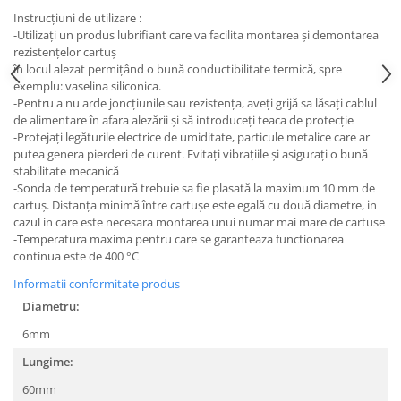
Instrucţiuni de utilizare :
-Utilizaţi un produs lubrifiant care va facilita montarea şi demontarea
rezistenţelor cartuş
în locul alezat permiţând o bună conductibilitate termică, spre
exemplu: vaselina siliconica.
-Pentru a nu arde joncţiunile sau rezistenţa, aveţi grijă sa lăsaţi cablul
de alimentare în afara alezării şi să introduceţi teaca de protecţie
-Protejaţi legăturile electrice de umiditate, particule metalice care ar
putea genera pierderi de curent. Evitaţi vibraţiile şi asiguraţi o bună
stabilitate mecanică
-Sonda de temperatură trebuie sa fie plasată la maximum 10 mm de
cartuş. Distanţa minimă între cartuşe este egală cu două diametre, in
cazul in care este necesara montarea unui numar mai mare de cartuse
-Temperatura maxima pentru care se garanteaza functionarea
continua este de 400
°C
Informatii conformitate produs
Diametru:
6mm
Lungime:
60mm