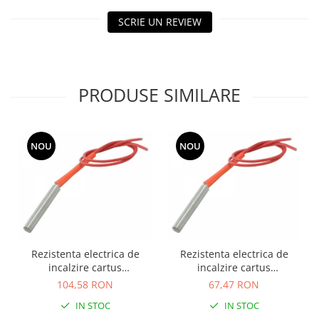
SCRIE UN REVIEW
PRODUSE SIMILARE
NOU
NOU
Rezistenta electrica de
Rezistenta electrica de
incalzire cartus
incalzire cartus
10mmx200mm 220V 500W
8mmx60mm 220V 120W
104,58 RON
67,47 RON
IN STOC
IN STOC