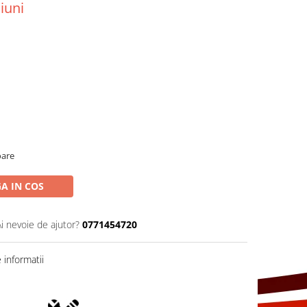
iuni
oare
A IN COS
Ai nevoie de ajutor?
0771454720
informatii