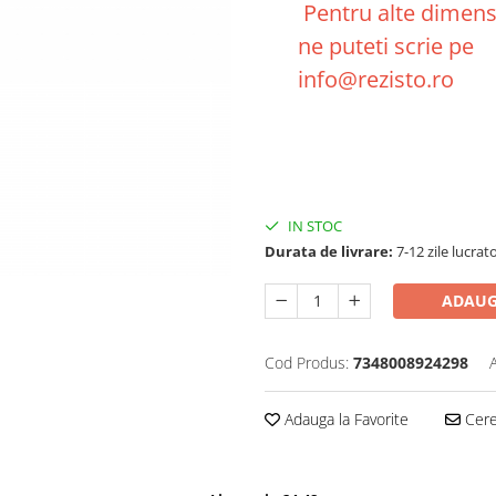
Pentru alte dimens
ne puteti scrie pe
info@rezisto.ro
IN STOC
Durata de livrare:
7-12 zile lucrat
ADAUG
Cod Produs:
7348008924298
Adauga la Favorite
Cere 