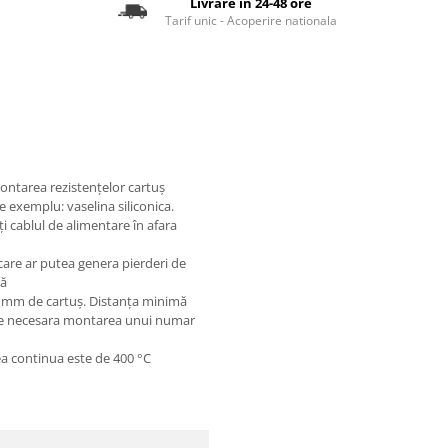
Livrare in 24-48 ore
Tarif unic - Acoperire nationala
montarea rezistenţelor cartuş
e exemplu: vaselina siliconica.
ţi cablul de alimentare în afara
 care ar putea genera pierderi de
că
0 mm de cartuş. Distanţa minimă
este necesara montarea unui numar
a continua este de 400
°C