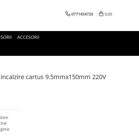
0771454720
0,00
SORII
ACCESORII
de incalzire cartus 9.5mmx150mm 220V
rdare
chel
ungime