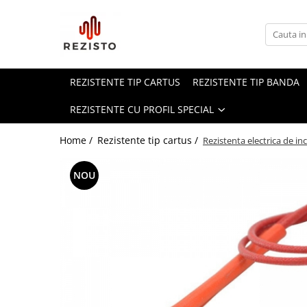
Rezistente cu profil special
Rezistenta siliconica
REZISTENTE TIP CARTUS
REZISTENTE TIP BANDA
Rezistente aero convectie
REZISTENTE CU PROFIL SPECIAL
Rezistente incalzitoare lichid
Rezistente panou solar
Home /
Rezistente tip cartus /
Rezistenta electrica de 
NOU