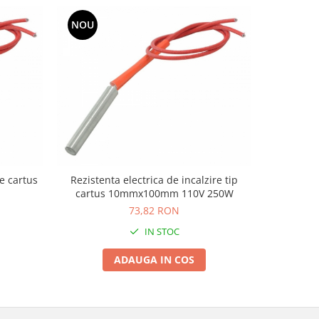
NOU
NOU
Rezistenta
re cartus
Rezistenta electrica de incalzire tip
12
cartus 10mmx100mm 110V 250W
73,82 RON
IN STOC
ADAUGA IN COS