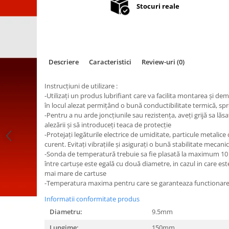
Stocuri reale
Descriere
Caracteristici
Review-uri
(0)
Instrucţiuni de utilizare :
-Utilizaţi un produs lubrifiant care va facilita montarea şi de
în locul alezat permiţând o bună conductibilitate termică, spr
-Pentru a nu arde joncţiunile sau rezistenţa, aveţi grijă sa lăsa
alezării şi să introduceţi teaca de protecţie
-Protejaţi legăturile electrice de umiditate, particule metalice
curent. Evitaţi vibraţiile şi asiguraţi o bună stabilitate mecani
-Sonda de temperatură trebuie sa fie plasată la maximum 1
între cartuşe este egală cu două diametre, in cazul in care 
mai mare de cartuse
-Temperatura maxima pentru care se garanteaza functionare
Informatii conformitate produs
Diametru:
9.5mm
Lungime:
150mm