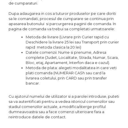
de cumparaturi.
Dupa adaugarea in cos a tuturor produselor pe care doriti
sa le comandati, procesul de cumparare se continua prin
apasarea butonului si parcurgerea paginii de comanda. In
pagina de comanda va trebui sa completati urmatoarele:
Metoda de livrare (Livrare prin Curier rapid cu
Deschidere la livrare 25 lei sau Transport prin curier
rapid metoda clasica la 20 lei)
Datele comenzii: Nume si prenume, Adresa
complete (Judet, Localitate, Strada, Numar, Scara,
Bloc, etaj, Apartament, Interfon daca e cazul).
Metoda de plata: alegeti modalitatea in care veti
plati comanda (NUMERAR CASh sau card la
livrarea coletului, prin CARD sau prin transfer
bancar.
Cu ajutorul numelui de utilizator si a parolei introduse, puteti
sa va autentificati pentru a vedea istoricul comenzilor sau
stadiul comenzilor actuale, a modifica/sterge profilul
dumneavoastra sau a face comenzi ulterioare fara a
reintroduce datele de contact.