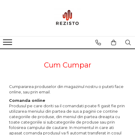
Rezistente cu profil special
Rezistenta siliconica
Rezistente aero convectie
Rezistente incalzitoare lichid
Rezistente panou solar
Cum Cumpar
Cumpararea produselor din magazinul nostru o puteti face
online, sau prin email.
Comanda online
Produsul pe care doriti sa il comandati poate fi gasit fie prin
utilizarea meniului din partea de sus a paginii ce contine
categoriile de produse, din meniul din partea dreapta cu
toate categoriile si subcategoriile de produse sau prin
folosirea campului de cautare. In momentul in care ati
apasat comanda produsul va fi automat transferat in cosul