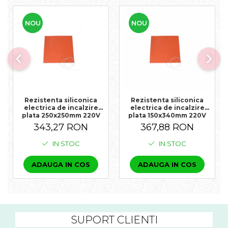
NOU
NOU
Rezistenta siliconica
Rezistenta siliconica
electrica de incalzire
electrica de incalzire
plata 250x250mm 220V
plata 150x340mm 220V
300W 180°C
400W 180°C
343,27 RON
367,88 RON
IN STOC
IN STOC
ADAUGA IN COS
ADAUGA IN COS
SUPORT CLIENTI