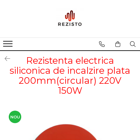
Rezistente cu profil special
Rezistenta siliconica
Rezistente aero convectie
Rezistente incalzitoare lichid
Rezistenta electrica
Rezistente panou solar
siliconica de incalzire plata
200mm(circular) 220V
150W
NOU