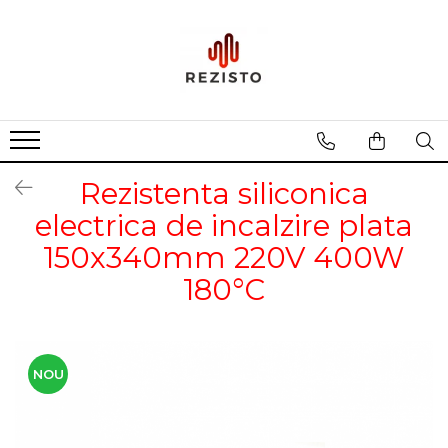
Rezistente cu profil special
Rezistenta siliconica
Rezistente aero convectie
Rezistente incalzitoare lichid
Rezistenta siliconica
Rezistente panou solar
electrica de incalzire plata
150x340mm 220V 400W
180°C
NOU