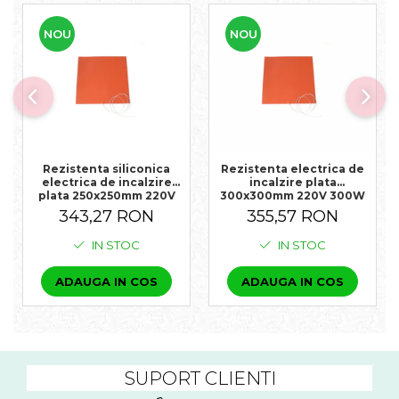
NOU
NOU
Rezistenta siliconica
Rezistenta electrica de
electrica de incalzire
incalzire plata
plata 250x250mm 220V
300x300mm 220V 300W
300W 180°C
180°C
343,27 RON
355,57 RON
IN STOC
IN STOC
ADAUGA IN COS
ADAUGA IN COS
SUPORT CLIENTI