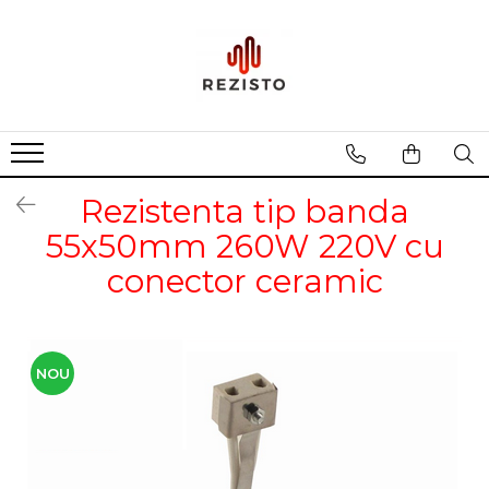
Rezistente cu profil special
Rezistenta siliconica
Rezistente aero convectie
Rezistente incalzitoare lichid
Rezistenta tip banda
Rezistente panou solar
55x50mm 260W 220V cu
conector ceramic
NOU