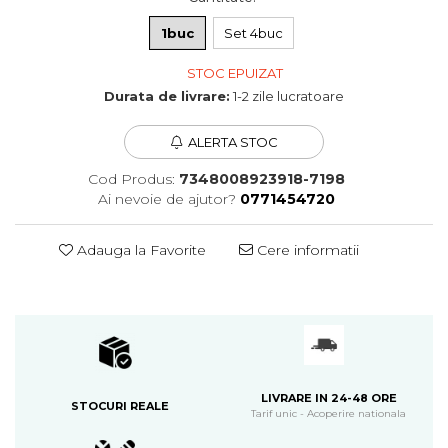
1buc
Set 4buc
STOC EPUIZAT
Durata de livrare:
1-2 zile lucratoare
ALERTA STOC
Cod Produs:
7348008923918-7198
Ai nevoie de ajutor?
0771454720
Adauga la Favorite
Cere informatii
LIVRARE IN 24-48 ORE
STOCURI REALE
Tarif unic - Acoperire nationala